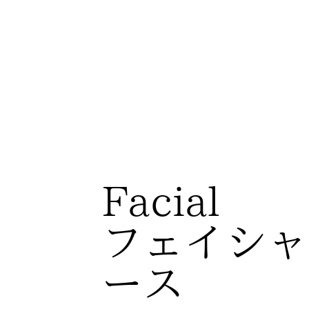
Facial
フェイシャ
ース