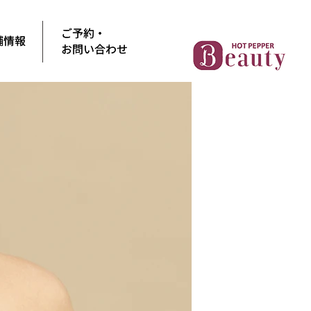
ご予約・
ご予約・
舗情報
舗情報
​お問い合わせ
​お問い合わせ